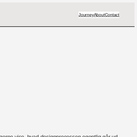
Journey
About
Contact
gerne vise, hvad designprocessen egentlig går ud