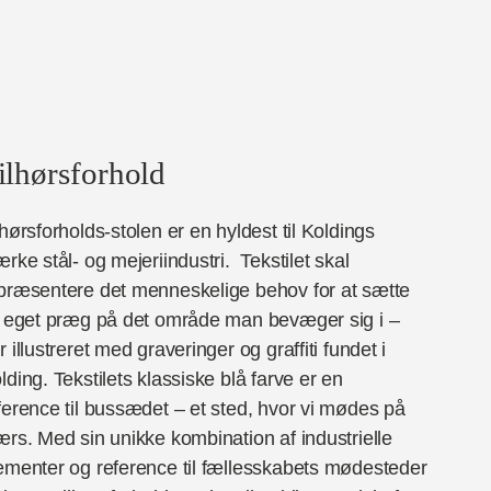
ilhørsforhold
lhørsforholds-stolen er en hyldest til Koldings
ærke stål- og mejeriindustri. Tekstilet skal
præsentere det menneskelige behov for at sætte
t eget præg på det område man bevæger sig i –
r illustreret med graveringer og graffiti fundet i
lding. Tekstilets klassiske blå farve er en
ference til bussædet – et sted, hvor vi mødes på
ærs. Med sin unikke kombination af industrielle
ementer og reference til fællesskabets mødesteder