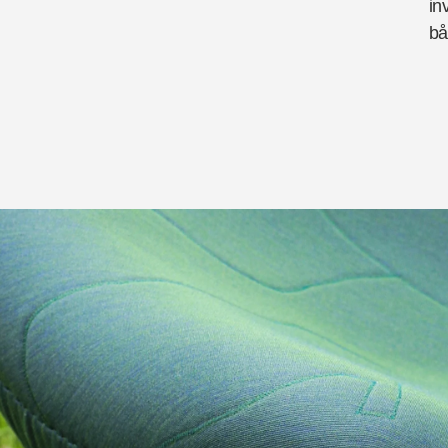
in
bå