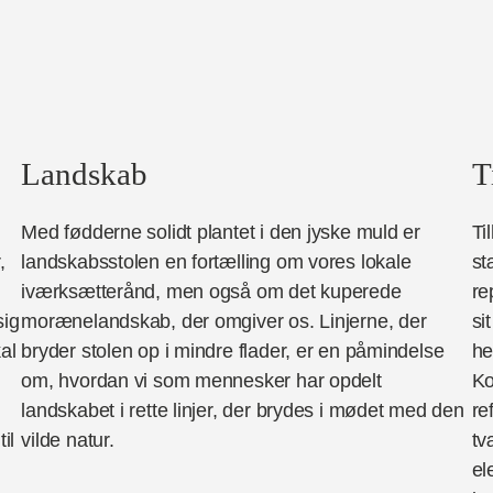
Landskab
T
Med fødderne solidt plantet i den jyske muld er
Ti
,
landskabsstolen en fortælling om vores lokale
st
iværksætterånd, men også om det kuperede
re
sig
morænelandskab, der omgiver os. Linjerne, der
si
al
bryder stolen op i mindre flader, er en påmindelse
he
om, hvordan vi som mennesker har opdelt
Ko
landskabet i rette linjer, der brydes i mødet med den
re
il
vilde natur.
tv
el