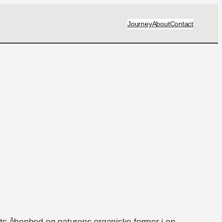
Journey
About
Contact
kets åbenhed og naturens organiske former i en