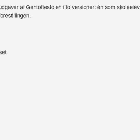
 udgaver af Gentoftestolen i to versioner: én som skoleelev
orestillingen.
set