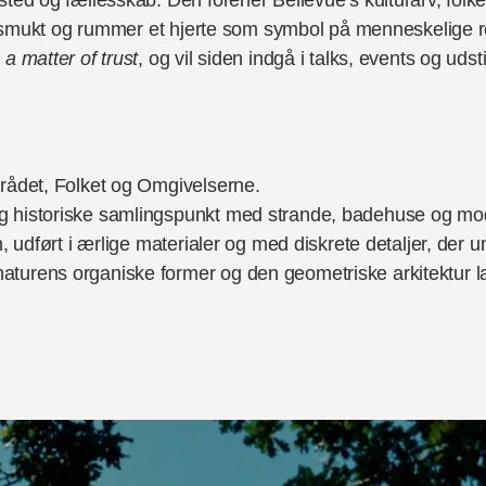
er smukt og rummer et hjerte som symbol på menneskelige rel
a matter of trust
, og vil siden indgå i talks, events og uds
mrådet, Folket og Omgivelserne.
g historiske samlingspunkt med strande, badehuse og mode
, udført i ærlige materialer og med diskrete detaljer, der 
aturens organiske former og den geometriske arkitektur l