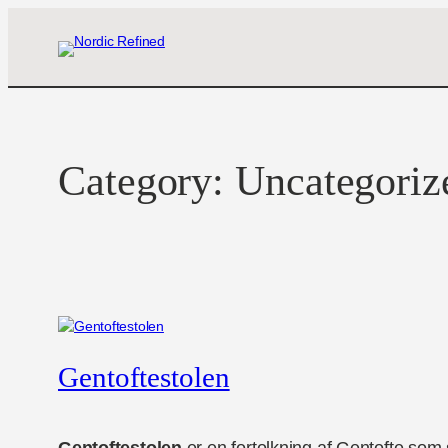
Skip
to
content
Category:
Uncategoriz
Gentoftestolen
Gentoftestolen
er en fortolkning af Gentofte som 